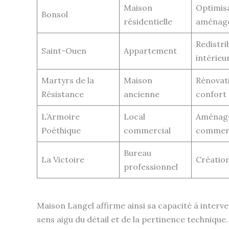
Maison
Optimisa
Bonsol
résidentielle
aménage
Redistri
Saint-Ouen
Appartement
intérieu
Martyrs de la
Maison
Rénovati
Résistance
ancienne
confort
L’Armoire
Local
Aménage
Poéthique
commercial
commerc
Bureau
La Victoire
Création
professionnel
Maison Langel affirme ainsi sa capacité à interve
sens aigu du détail et de la pertinence technique.