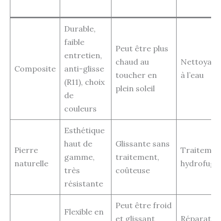
Durable,
faible
Peut être plus
entretien,
chaud au
Nettoyage
Composite
anti-glisse
toucher en
à l’eau
(R11), choix
plein soleil
de
couleurs
Esthétique
haut de
Glissante sans
Pierre
Traitemen
gamme,
traitement,
naturelle
hydrofuge
très
coûteuse
résistante
Peut être froid
Flexible en
et glissant
Réparatio